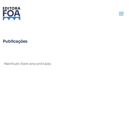
Ir
para
o
conteúdo
Publicações
Nenhum item encontrado.