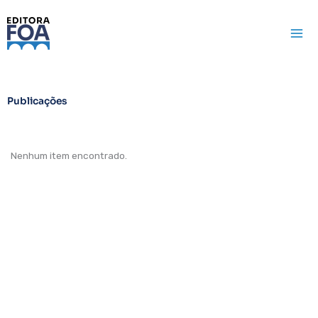
Ir
para
o
conteúdo
Publicações
Nenhum item encontrado.