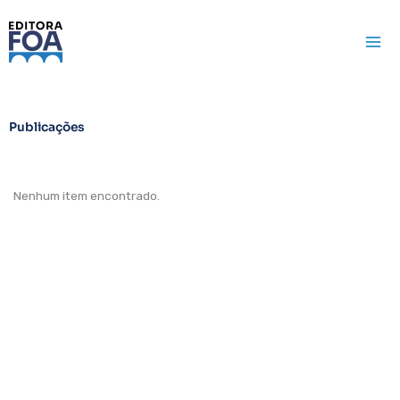
Ir
para
o
conteúdo
Publicações
Nenhum item encontrado.