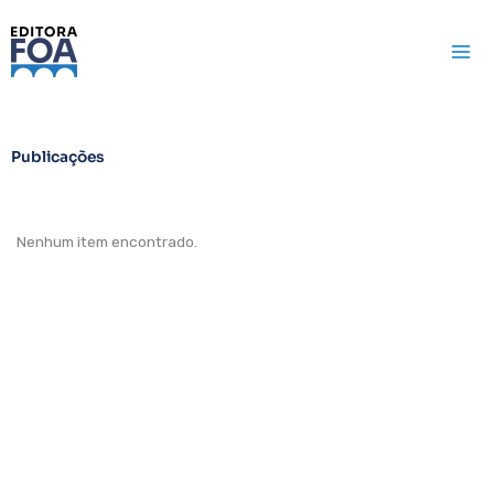
Ir
para
o
conteúdo
Publicações
Nenhum item encontrado.