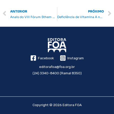
e
te
s
gr
e
y
b
r
A
a
dI
Li
Prev
ANTERIOR
PRÓXIMO
o
p
m
n
n
Anais do VIII Fórum Sthem Brasil – Inovação Acadêmica e Aprendizagem Ativa
Deficiência de Vitamina A na Segunda Metade do Século XIX (1850-1899): uma doença de crianças escravas
o
p
k
k
Facebook
Instagram
editorafoa@foa.org.br
(24) 3340-8400 (Ramal 8350)
Copyright © 2026 Editora FOA