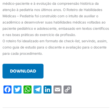
médico-paciente e à evolução da compreensão histórica da
atenção à pediatria nos últimos anos. O Roteiro de Habilidades
Médicas – Pediatria foi construído com o intuito de auxiliar o
acadêmico a desenvolver suas habilidades médicas voltadas ao
paciente pediátrico e adolescente, embasado em textos científicos
e nas boas práticas do exercício da profissão.
O roteiro foi idealizado em formato de check-list, servindo, assim,
como guia de estudo para o discente e avaliação para o docente
para cada procedimento.
DOWNLOAD
F
T
W
T
Li
E
C
a
w
h
el
n
m
o
c
it
at
e
k
ail
p