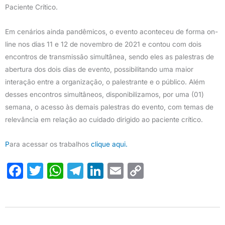
Paciente Crítico.
Em cenários ainda pandêmicos, o evento aconteceu de forma on-
line nos dias 11 e 12 de novembro de 2021 e contou com dois
encontros de transmissão simultânea, sendo eles as palestras de
abertura dos dois dias de evento, possibilitando uma maior
interação entre a organização, o palestrante e o público. Além
desses encontros simultâneos, disponibilizamos, por uma (01)
semana, o acesso às demais palestras do evento, com temas de
relevância em relação ao cuidado dirigido ao paciente crítico.
P
ara acessar os trabalhos
clique aqui.
F
T
W
T
Li
E
C
a
w
h
el
n
m
o
c
it
at
e
k
ail
p
e
te
s
gr
e
y