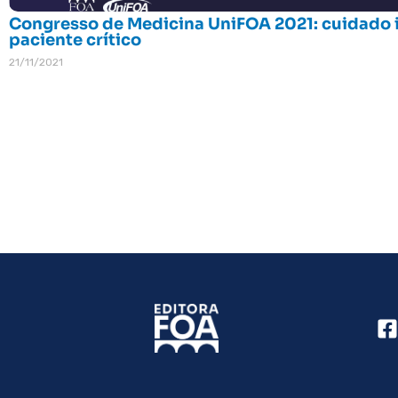
Congresso de Medicina UniFOA 2021: cuidado i
paciente crítico
21/11/2021