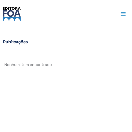
Ir
para
o
conteúdo
Publicações
Nenhum item encontrado.