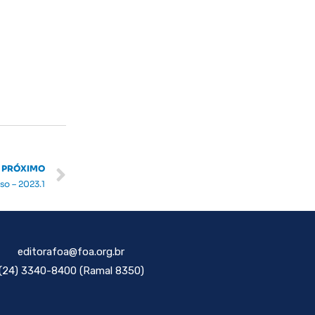
Next
PRÓXIMO
o – 2023.1
editorafoa@foa.org.br
(24) 3340-8400 (Ramal 8350)