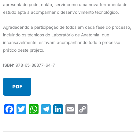
apresentado pode, então, servir como uma nova ferramenta de
estudo apta a acompanhar o desenvolvimento tecnológico.
Agradecendo a participação de todos em cada fase do processo,
incluindo os técnicos do Laboratório de Anatomia, que
incansavelmente, estavam acompanhando todo o processo
prático deste projeto.
ISBN:
978-65-88877-64-7
PDF
F
T
W
T
Li
E
C
a
w
h
el
n
m
o
c
it
at
e
k
ail
p