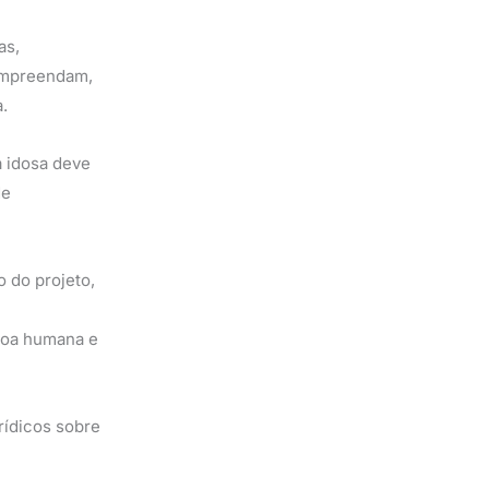
as,
compreendam,
.
a idosa deve
de
 do projeto,
soa humana e
rídicos sobre