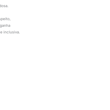
dosa.
speito,
 ganha
e inclusiva.