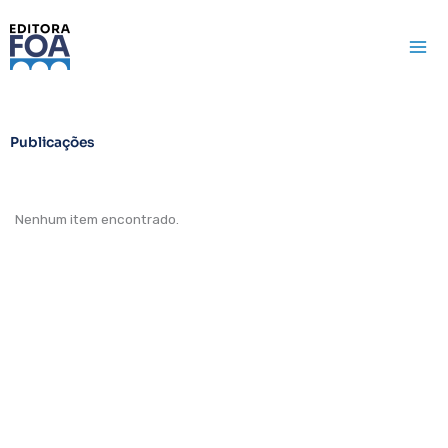
Ir
para
o
conteúdo
Publicações
Nenhum item encontrado.