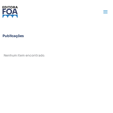
Ir
para
o
conteúdo
Publicações
Nenhum item encontrado.