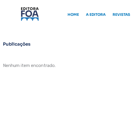
Ir
para
HOME
A EDITORA
REVISTAS
o
conteúdo
Publicações
Nenhum item encontrado.