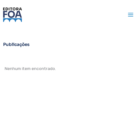
Ir
para
o
conteúdo
Publicações
Nenhum item encontrado.