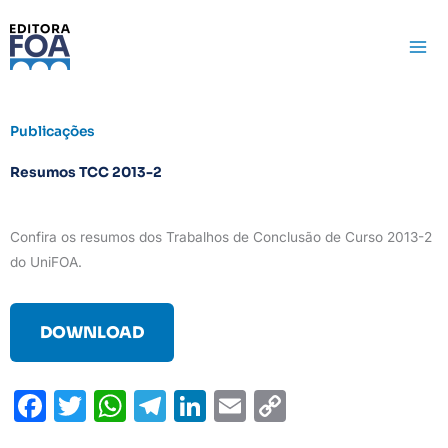
Ir
para
o
conteúdo
Publicações
Resumos TCC 2013-2
Confira os resumos dos Trabalhos de Conclusão de Curso 2013-2
do UniFOA.
DOWNLOAD
F
T
W
T
Li
E
C
a
w
h
el
n
m
o